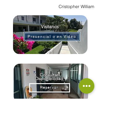
Cristopher William
Visitanos
Presencial o en Video
Consultar
Disponibilidad
Reservar
CONTACTO
Paseo del Lago # 282 Col. Riberas del Pilar.
Chapala, Jalisco.