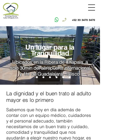
+52 33 3470 3470
Un lugar para la
Tranquilidad
Ubicados en la Ribera de Chapala, a
solo 30min del aeropuerto internacional
y 1hr de Guadalajara, Jalisco.
La dignidad y el buen trato al adulto
mayor es lo primero
Sabemos que hoy en día además de
contar con un equipo médico, cuidadores
y el personal adecuado, también
necesitamos de un buen trato y cuidado,
comodidad y tranquilidad que nos
ayudarán a elegir nuestro nuevo hogar, es